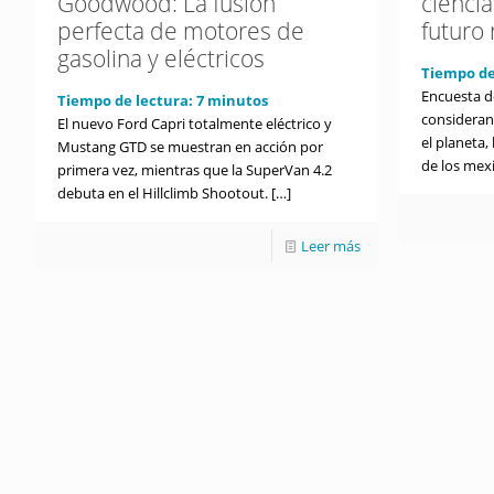
Goodwood: La fusión
ciencia
perfecta de motores de
futuro 
gasolina y eléctricos
Tiempo de
Encuesta d
Tiempo de lectura:
7
minutos
consideran
El nuevo Ford Capri totalmente eléctrico y
el planeta,
Mustang GTD se muestran en acción por
de los mex
primera vez, mientras que la SuperVan 4.2
debuta en el Hillclimb Shootout.
[…]
Leer más