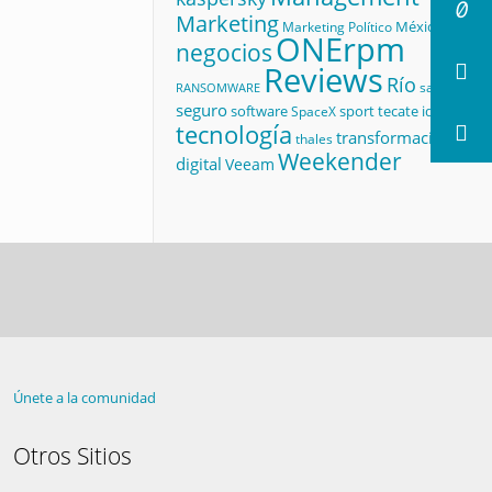
Marketing
México
Marketing Político
ONErpm
negocios
Reviews
Río
salud
RANSOMWARE
seguro
software
sport
tecate id
SpaceX
tecnología
transformación
thales
Weekender
digital
Veeam
Únete a la comunidad
Otros Sitios