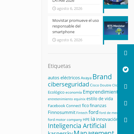
LATAM 2026
agosto 6, 2026
Movistar promueve el uso
responsable del
smartphone
agosto 6, 2026
Etiquetas
Brand
autos eléctricos
Avaya
ciberseguridad
Cisco
Double Click
Emprendimiento
Ecológico
economía
estilo de vida
equinix
entretenimiento
fico
finanzas
Facebook Connect
ford
Finnosummit
Fintech
ford de mexico
ia
innovación
ford motor company
HPE
Inteligencia Artificial
Management
kaspersky