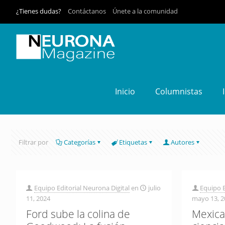
¿Tienes dudas?
Contáctanos
Únete a la comunidad
Inicio
Columnistas
Filtrar por
Categorías
Etiquetas
Autores
Equipo Editorial Neurona Digital
en
julio
Equipo E
11, 2024
mayo 13, 2
Ford sube la colina de
Mexica