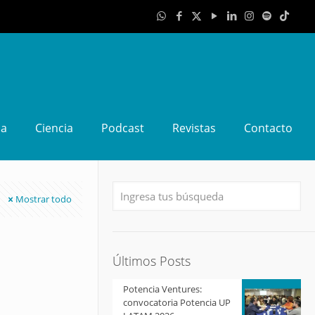
da
Ciencia
Podcast
Revistas
Contacto
Mostrar todo
Últimos Posts
Potencia Ventures:
convocatoria Potencia UP