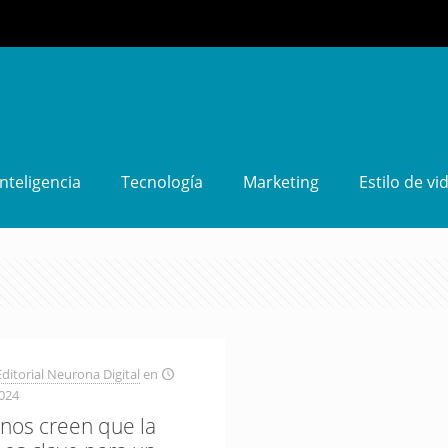
Inteligencia
Tecnología
Marketing
Estilo de vi
ditorial Neurona Digital
en
024
nos creen que la