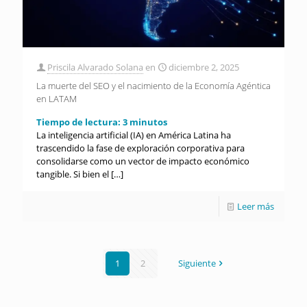
Priscila Alvarado Solana
en
diciembre 2, 2025
La muerte del SEO y el nacimiento de la Economía Agéntica
en LATAM
Tiempo de lectura:
3
minutos
La inteligencia artificial (IA) en América Latina ha
trascendido la fase de exploración corporativa para
consolidarse como un vector de impacto económico
tangible. Si bien el
[…]
Leer más
1
2
Siguiente