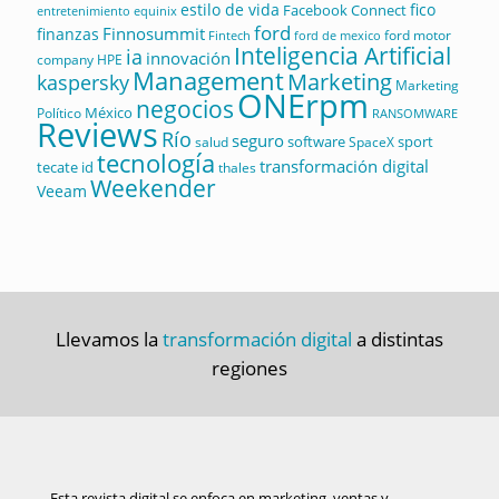
estilo de vida
fico
Facebook Connect
equinix
entretenimiento
ford
Finnosummit
finanzas
ford motor
Fintech
ford de mexico
Inteligencia Artificial
ia
innovación
company
HPE
Management
Marketing
kaspersky
Marketing
ONErpm
negocios
México
Político
RANSOMWARE
Reviews
Río
seguro
software
sport
salud
SpaceX
tecnología
transformación digital
tecate id
thales
Weekender
Veeam
Llevamos la
transformación digital
a distintas
regiones
Esta revista digital se enfoca en marketing, ventas y