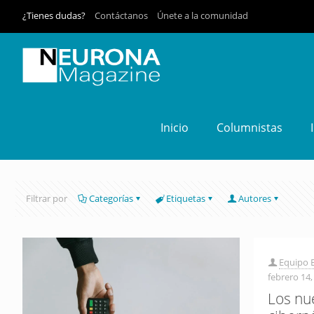
¿Tienes dudas?
Contáctanos
Únete a la comunidad
Inicio
Columnistas
Filtrar por
Categorías
Etiquetas
Autores
Equipo E
febrero 14,
Los nu