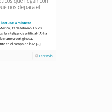
éticos que llegan con
¿Qué nos depara el
 lectura:
4
minutos
éxico, 13 de febrero- En los
, la inteligencia artificial (IA) ha
e manera vertiginosa,
nte en el campo de la IA
[…]
Leer más