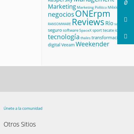
Marketing
México
Marketing Político
ONErpm
negocios
Reviews
Río
salud
RANSOMWARE
seguro
software
sport
tecate id
SpaceX
tecnología
transformación
thales
Weekender
digital
Veeam
Únete a la comunidad
Otros Sitios