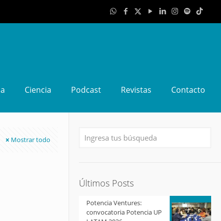
da
Ciencia
Podcast
Revistas
Contacto
Mostrar todo
Últimos Posts
Potencia Ventures:
convocatoria Potencia UP