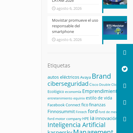
LATAM 2026
agosto 6, 2026
Movistar promueve el uso
responsable del
smartphone
agosto 6, 2026
Etiquetas
Brand
autos eléctricos
Avaya
ciberseguridad
Cisco
Double Click
Emprendimiento
Ecológico
economía
estilo de vida
equinix
entretenimiento
fico
finanzas
Facebook Connect
ford
Finnosummit
Fintech
ford de mexico
ia
innovación
ford motor company
HPE
Inteligencia Artificial
Management
kaspersky