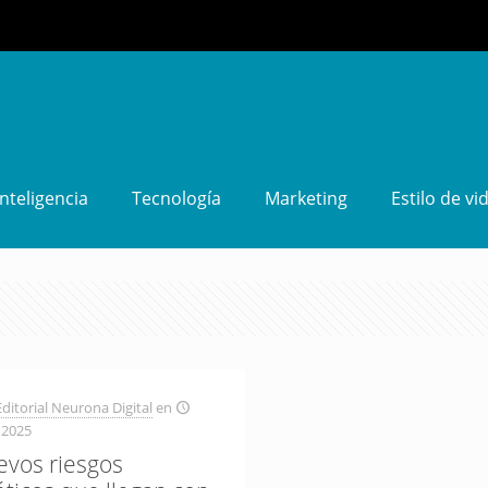
Inteligencia
Tecnología
Marketing
Estilo de vi
ditorial Neurona Digital
en
 2025
evos riesgos