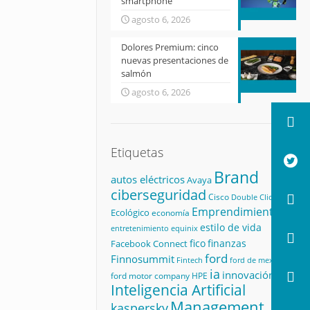
smartphone
agosto 6, 2026
Dolores Premium: cinco
nuevas presentaciones de
salmón
agosto 6, 2026
Etiquetas
Brand
autos eléctricos
Avaya
ciberseguridad
Cisco
Double Click
Emprendimiento
Ecológico
economía
estilo de vida
equinix
entretenimiento
fico
finanzas
Facebook Connect
ford
Finnosummit
Fintech
ford de mexico
ia
innovación
ford motor company
HPE
Inteligencia Artificial
Management
kaspersky