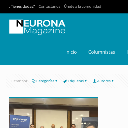
¿Tienes dudas?
Contáctanos
Únete a la comunidad
Inicio
Columnistas
Filtrar por
Categorías
Etiquetas
Autores