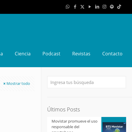
da
Ciencia
Podcast
Revistas
Contacto
Mostrar todo
Últimos Posts
Movistar promueve el uso
responsable del