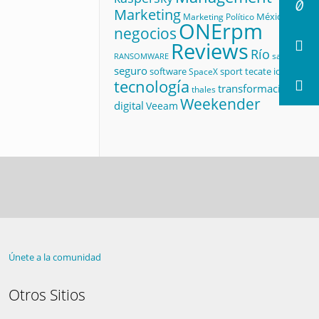
Marketing
México
Marketing Político
ONErpm
negocios
Reviews
Río
salud
RANSOMWARE
seguro
software
sport
tecate id
SpaceX
tecnología
transformación
thales
Weekender
digital
Veeam
Únete a la comunidad
Otros Sitios