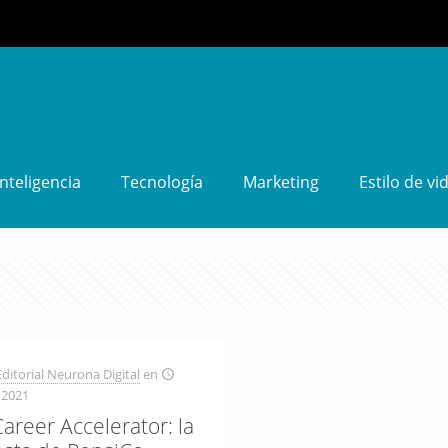
Inteligencia
Tecnología
Marketing
Estilo de vi
ditorial Neurona Digital
en
 2021
areer Accelerator: la