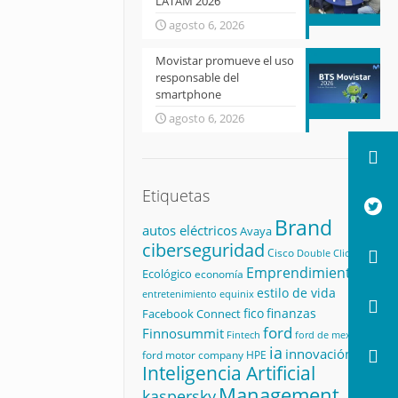
LATAM 2026
agosto 6, 2026
Movistar promueve el uso
responsable del
smartphone
agosto 6, 2026
Etiquetas
Brand
autos eléctricos
Avaya
ciberseguridad
Cisco
Double Click
Emprendimiento
Ecológico
economía
estilo de vida
equinix
entretenimiento
fico
finanzas
Facebook Connect
ford
Finnosummit
Fintech
ford de mexico
ia
innovación
ford motor company
HPE
Inteligencia Artificial
Management
kaspersky