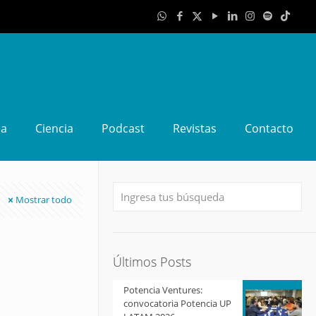
da
Ciencia
Podcast
Revistas
Contacto
Mostrar todo
Últimos Posts
Potencia Ventures:
convocatoria Potencia UP