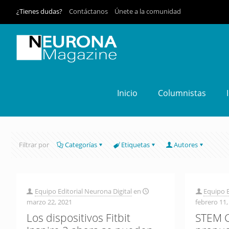
¿Tienes dudas?
Contáctanos
Únete a la comunidad
Inicio
Columnistas
Filtrar por
Categorías
Etiquetas
Autores
Equipo Editorial Neurona Digital
en
Equipo E
marzo 22, 2021
febrero 11,
Los dispositivos Fitbit
STEM C