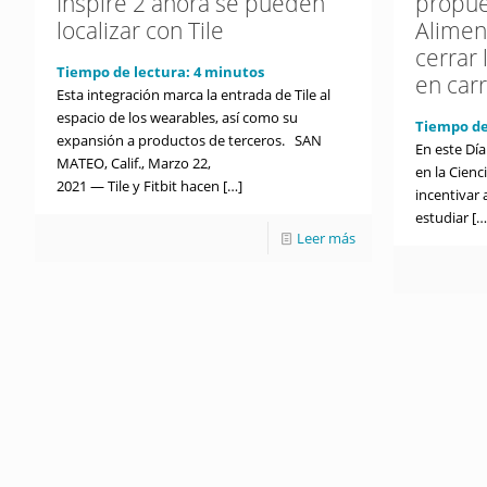
Inspire 2 ahora se pueden
propue
localizar con Tile
Alimen
cerrar
Tiempo de lectura:
4
minutos
en car
Esta integración marca la entrada de Tile al
espacio de los wearables, así como su
Tiempo de
expansión a productos de terceros. SAN
En este Día
MATEO, Calif., Marzo 22,
en la Cienc
2021 — Tile y Fitbit hacen
[…]
incentivar 
estudiar
[…
Leer más