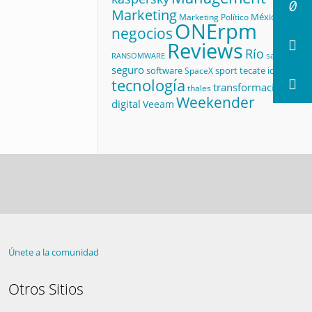
Marketing
México
Marketing Político
ONErpm
negocios
Reviews
Río
salud
RANSOMWARE
seguro
software
sport
tecate id
SpaceX
tecnología
transformación
thales
Weekender
digital
Veeam
Únete a la comunidad
Otros Sitios