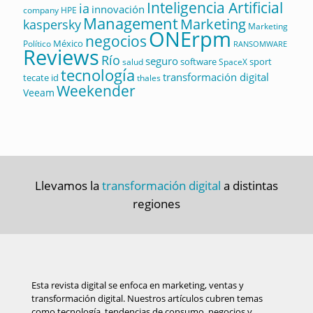
Inteligencia Artificial
ia
innovación
company
HPE
Management
Marketing
kaspersky
Marketing
ONErpm
negocios
México
Político
RANSOMWARE
Reviews
Río
seguro
software
sport
salud
SpaceX
tecnología
transformación digital
tecate id
thales
Weekender
Veeam
Llevamos la
transformación digital
a distintas
regiones
Esta revista digital se enfoca en marketing, ventas y
transformación digital. Nuestros artículos cubren temas
como tecnología, tendencias de consumo, negocios y