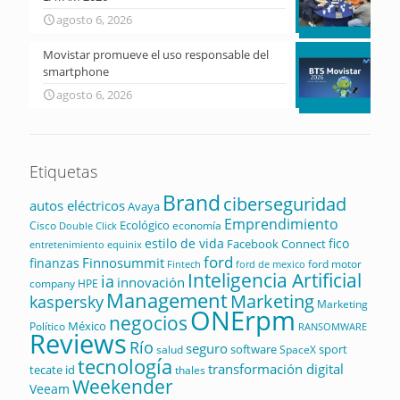
agosto 6, 2026
Movistar promueve el uso responsable del
smartphone
agosto 6, 2026
Etiquetas
Brand
ciberseguridad
autos eléctricos
Avaya
Emprendimiento
Ecológico
Cisco
economía
Double Click
estilo de vida
fico
Facebook Connect
equinix
entretenimiento
ford
Finnosummit
finanzas
ford motor
Fintech
ford de mexico
Inteligencia Artificial
ia
innovación
company
HPE
Management
Marketing
kaspersky
Marketing
ONErpm
negocios
México
Político
RANSOMWARE
Reviews
Río
seguro
software
sport
salud
SpaceX
tecnología
transformación digital
tecate id
thales
Weekender
Veeam