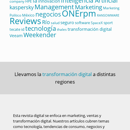
Inteligencia Artificial
ia
innovación
company
HPE
Management
Marketing
kaspersky
Marketing
ONErpm
negocios
México
Político
RANSOMWARE
Reviews
Río
seguro
software
sport
salud
SpaceX
tecnología
transformación digital
tecate id
thales
Weekender
Veeam
Llevamos la
transformación digital
a distintas
regiones
Esta revista digital se enfoca en marketing, ventas y
transformación digital. Nuestros artículos cubren temas
como tecnología, tendencias de consumo, negocios y