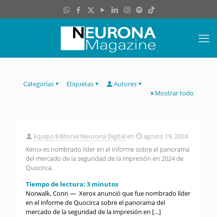
Categorías
Etiquetas
Autores
Mostrar todo
Equipo Editorial Neurona Digital
en
agosto 19, 2024
Xerox es nombrado líder en el informe sobre el panorama
del mercado de la seguridad de la impresión en 2024 de
Quocirca.
Tiempo de lectura:
3
minutos
Norwalk, Conn — Xerox anunció que fue nombrado líder
en el informe de Quocirca sobre el panorama del
mercado de la seguridad de la impresión en
[…]