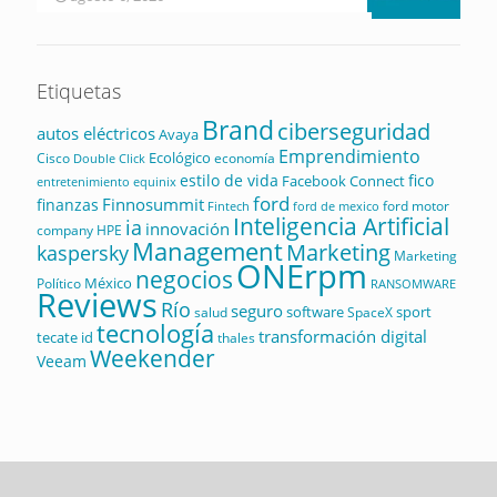
Etiquetas
Brand
ciberseguridad
autos eléctricos
Avaya
Emprendimiento
Ecológico
Cisco
economía
Double Click
estilo de vida
fico
Facebook Connect
equinix
entretenimiento
ford
Finnosummit
finanzas
ford motor
Fintech
ford de mexico
Inteligencia Artificial
ia
innovación
company
HPE
Management
Marketing
kaspersky
Marketing
ONErpm
negocios
México
Político
RANSOMWARE
Reviews
Río
seguro
software
sport
salud
SpaceX
tecnología
transformación digital
tecate id
thales
Weekender
Veeam