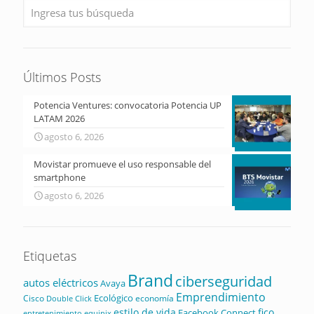
Últimos Posts
Potencia Ventures: convocatoria Potencia UP
LATAM 2026
agosto 6, 2026
Movistar promueve el uso responsable del
smartphone
agosto 6, 2026
Etiquetas
Brand
ciberseguridad
autos eléctricos
Avaya
Emprendimiento
Ecológico
Cisco
economía
Double Click
estilo de vida
fico
Facebook Connect
equinix
entretenimiento