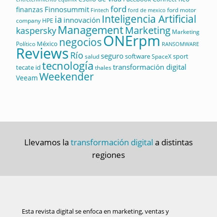
ford
Finnosummit
finanzas
ford motor
Fintech
ford de mexico
Inteligencia Artificial
ia
innovación
company
HPE
Management
Marketing
kaspersky
Marketing
ONErpm
negocios
México
Político
RANSOMWARE
Reviews
Río
seguro
software
sport
salud
SpaceX
tecnología
transformación digital
tecate id
thales
Weekender
Veeam
Llevamos la
transformación digital
a distintas
regiones
Esta revista digital se enfoca en marketing, ventas y