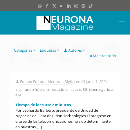
Categorías
Etiquetas
Autores
Mostrar todo
Equipo Editorial Neurona Digital
en
junio 1, 2024
Inspirando futuro conectado en Latam: 5G, ciberseguridad
e IA
Tiempo de lectura:
2
minutos
Por Leonardo Barbero, presidente de Unidad de
Negocios de Fibra de Cirion Technologies El progreso en
el área de las telecomunicaciones ha sido determinante
en nuestras
[…]