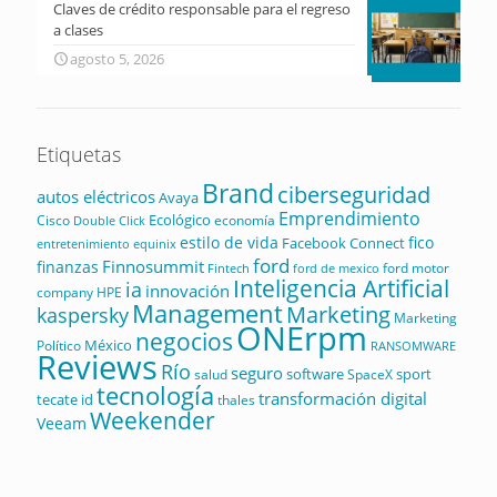
Claves de crédito responsable para el regreso
a clases
agosto 5, 2026
Etiquetas
Brand
ciberseguridad
autos eléctricos
Avaya
Emprendimiento
Ecológico
Cisco
economía
Double Click
estilo de vida
fico
Facebook Connect
equinix
entretenimiento
ford
Finnosummit
finanzas
ford motor
Fintech
ford de mexico
Inteligencia Artificial
ia
innovación
company
HPE
Management
Marketing
kaspersky
Marketing
ONErpm
negocios
México
Político
RANSOMWARE
Reviews
Río
seguro
software
sport
salud
SpaceX
tecnología
transformación digital
tecate id
thales
Weekender
Veeam