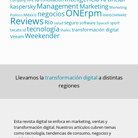
company
HPE
Management
Marketing
kaspersky
Marketing
ONErpm
negocios
México
Político
RANSOMWARE
Reviews
Río
seguro
software
sport
salud
SpaceX
tecnología
transformación digital
tecate id
thales
Weekender
Veeam
Llevamos la
transformación digital
a distintas
regiones
Esta revista digital se enfoca en marketing, ventas y
transformación digital. Nuestros artículos cubren temas
como tecnología, tendencias de consumo, negocios y