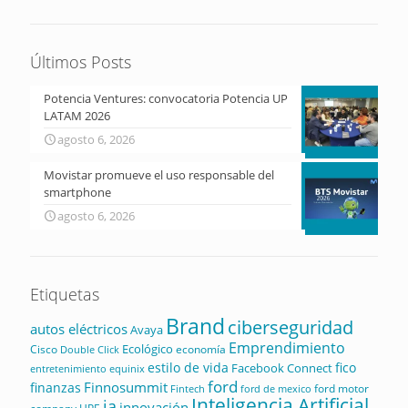
Últimos Posts
Potencia Ventures: convocatoria Potencia UP
LATAM 2026
agosto 6, 2026
Movistar promueve el uso responsable del
smartphone
agosto 6, 2026
Etiquetas
Brand
ciberseguridad
autos eléctricos
Avaya
Emprendimiento
Ecológico
Cisco
economía
Double Click
estilo de vida
fico
Facebook Connect
equinix
entretenimiento
ford
Finnosummit
finanzas
ford motor
Fintech
ford de mexico
Inteligencia Artificial
ia
innovación