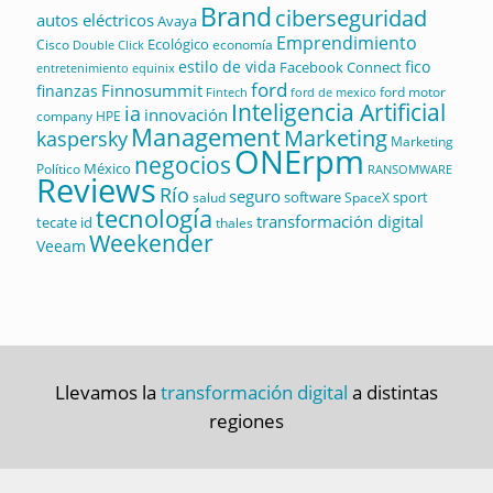
Brand
ciberseguridad
autos eléctricos
Avaya
Emprendimiento
Ecológico
Cisco
economía
Double Click
estilo de vida
fico
Facebook Connect
equinix
entretenimiento
ford
Finnosummit
finanzas
ford motor
Fintech
ford de mexico
Inteligencia Artificial
ia
innovación
company
HPE
Management
Marketing
kaspersky
Marketing
ONErpm
negocios
México
Político
RANSOMWARE
Reviews
Río
seguro
software
sport
salud
SpaceX
tecnología
transformación digital
tecate id
thales
Weekender
Veeam
Llevamos la
transformación digital
a distintas
regiones