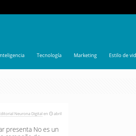
Inteligencia
Tecnología
Marketing
Estilo de vi
ditorial Neurona Digital
en
abril
ar presenta No es un