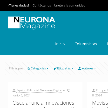
¿Tienes dudas?
Contáctanos
Únete a la comunidad
Inicio
Columnistas
Filtrar por
Categorías
Etiquetas
Autores
Equipo Editorial Neurona Digital
en
Equipo E
junio 5, 2024
8, 2024
Cisco anuncia innovaciones
Movist