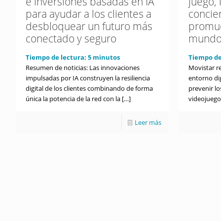
e inversiones basadas en IA
juego,
para ayudar a los clientes a
concie
desbloquear un futuro más
promue
conectado y seguro
mundo
Tiempo de lectura:
5
minutos
Tiempo de
Resumen de noticias: Las innovaciones
Movistar re
impulsadas por IA construyen la resiliencia
entorno dig
digital de los clientes combinando de forma
prevenir lo
única la potencia de la red con la
[…]
videojuegos
Leer más