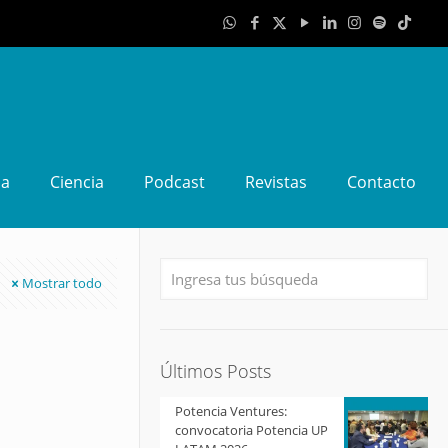
da
Ciencia
Podcast
Revistas
Contacto
Mostrar todo
Últimos Posts
Potencia Ventures:
convocatoria Potencia UP