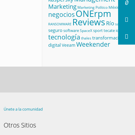
Marketing
México
Marketing Político
ONErpm
negocios
Reviews
Río
salud
RANSOMWARE
seguro
software
sport
tecate id
SpaceX
tecnología
transformación
thales
Weekender
digital
Veeam
Únete a la comunidad
Otros Sitios