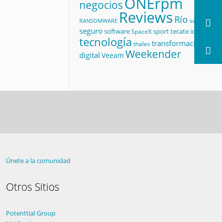
ONErpm
negocios
Reviews
Río
salud
RANSOMWARE
seguro
software
sport
tecate id
SpaceX
tecnología
transformación
thales
Weekender
digital
Veeam
Únete a la comunidad
Otros Sitios
Potenttial Group