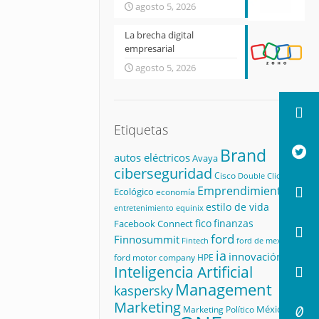
agosto 5, 2026
La brecha digital
empresarial
agosto 5, 2026
Etiquetas
Brand
autos eléctricos
Avaya
ciberseguridad
Cisco
Double Click
Emprendimiento
Ecológico
economía
estilo de vida
equinix
entretenimiento
fico
finanzas
Facebook Connect
ford
Finnosummit
ford de mexico
Fintech
ia
innovación
ford motor company
HPE
Inteligencia Artificial
Management
kaspersky
Marketing
México
Marketing Político