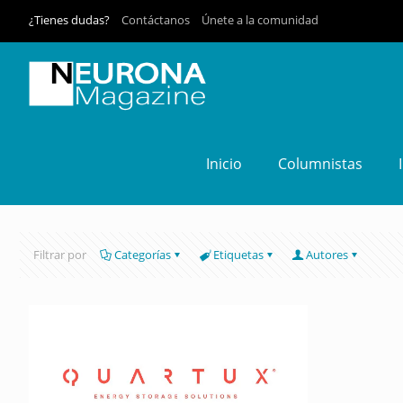
¿Tienes dudas?
Contáctanos
Únete a la comunidad
Inicio
Columnistas
Filtrar por
Categorías
Etiquetas
Autores