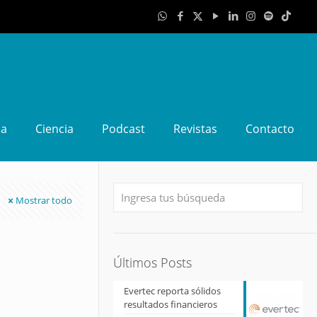
da
Ciencia
Podcast
Revistas
Contacto
Mostrar todo
Últimos Posts
Evertec reporta sólidos
resultados financieros