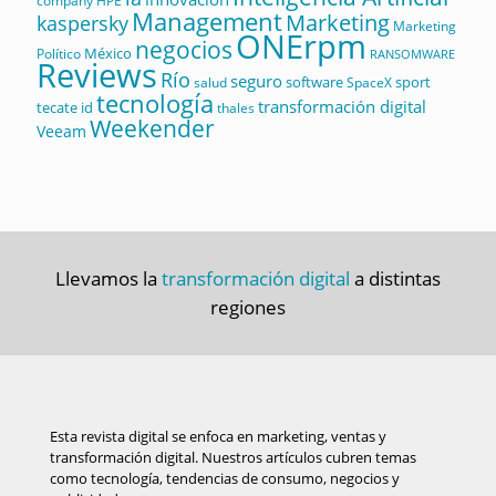
company
HPE
Management
Marketing
kaspersky
Marketing
ONErpm
negocios
México
Político
RANSOMWARE
Reviews
Río
seguro
software
sport
salud
SpaceX
tecnología
transformación digital
tecate id
thales
Weekender
Veeam
Llevamos la
transformación digital
a distintas
regiones
Esta revista digital se enfoca en marketing, ventas y
transformación digital. Nuestros artículos cubren temas
como tecnología, tendencias de consumo, negocios y