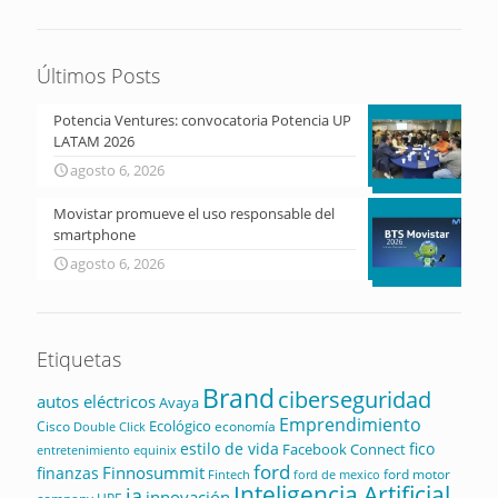
Últimos Posts
Potencia Ventures: convocatoria Potencia UP
LATAM 2026
agosto 6, 2026
Movistar promueve el uso responsable del
smartphone
agosto 6, 2026
Etiquetas
Brand
ciberseguridad
autos eléctricos
Avaya
Emprendimiento
Ecológico
Cisco
economía
Double Click
estilo de vida
fico
Facebook Connect
equinix
entretenimiento
ford
Finnosummit
finanzas
ford motor
Fintech
ford de mexico
Inteligencia Artificial
ia
innovación