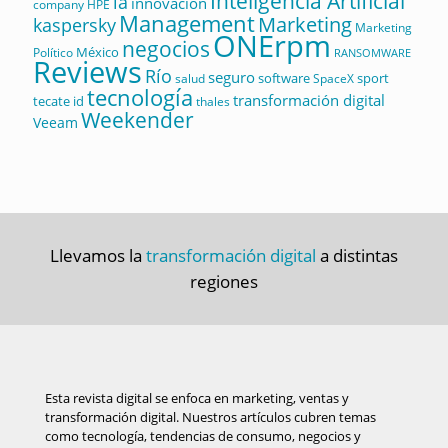
Inteligencia Artificial
ia
innovación
company
HPE
Management
Marketing
kaspersky
Marketing
ONErpm
negocios
México
Político
RANSOMWARE
Reviews
Río
seguro
software
sport
salud
SpaceX
tecnología
transformación digital
tecate id
thales
Weekender
Veeam
Llevamos la
transformación digital
a distintas
regiones
Esta revista digital se enfoca en marketing, ventas y
transformación digital. Nuestros artículos cubren temas
como tecnología, tendencias de consumo, negocios y