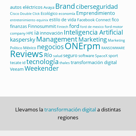
Brand
ciberseguridad
autos eléctricos
Avaya
Emprendimiento
Ecológico
Cisco
economía
Double Click
estilo de vida
fico
Facebook Connect
equinix
entretenimiento
ford
Finnosummit
finanzas
ford motor
Fintech
ford de mexico
Inteligencia Artificial
ia
innovación
company
HPE
Management
Marketing
kaspersky
Marketing
ONErpm
negocios
México
Político
RANSOMWARE
Reviews
Río
seguro
software
sport
salud
SpaceX
tecnología
transformación digital
tecate id
thales
Weekender
Veeam
Llevamos la
transformación digital
a distintas
regiones