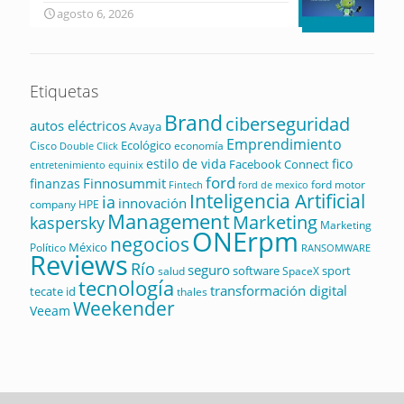
agosto 6, 2026
Etiquetas
Brand
ciberseguridad
autos eléctricos
Avaya
Emprendimiento
Ecológico
Cisco
economía
Double Click
estilo de vida
fico
Facebook Connect
equinix
entretenimiento
ford
Finnosummit
finanzas
ford motor
Fintech
ford de mexico
Inteligencia Artificial
ia
innovación
company
HPE
Management
Marketing
kaspersky
Marketing
ONErpm
negocios
México
Político
RANSOMWARE
Reviews
Río
seguro
software
sport
salud
SpaceX
tecnología
transformación digital
tecate id
thales
Weekender
Veeam