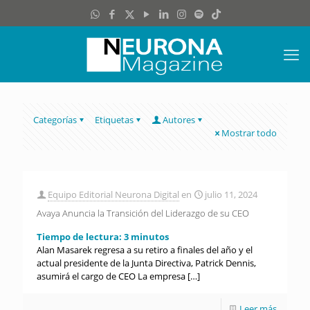
Categorías
Etiquetas
Autores
Mostrar todo
Equipo Editorial Neurona Digital
en
julio 11, 2024
Avaya Anuncia la Transición del Liderazgo de su CEO
Tiempo de lectura:
3
minutos
Alan Masarek regresa a su retiro a finales del año y el
actual presidente de la Junta Directiva, Patrick Dennis,
asumirá el cargo de CEO La empresa
[…]
Leer más