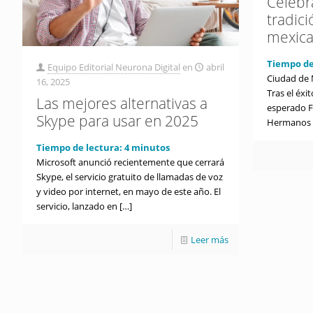
Celebr
tradici
mexic
Tiempo de
Equipo Editorial Neurona Digital
en
abril
Ciudad de 
16, 2025
Tras el éxi
Las mejores alternativas a
esperado F
Skype para usar en 2025
Hermanos 
Tiempo de lectura:
4
minutos
Microsoft anunció recientemente que cerrará
Skype, el servicio gratuito de llamadas de voz
y video por internet, en mayo de este año. El
servicio, lanzado en
[…]
Leer más