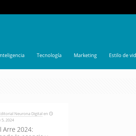
Inteligencia
Tecnología
Marketing
Estilo de vi
ditorial Neurona Digital
en
 5, 2024
l Arre 2024: