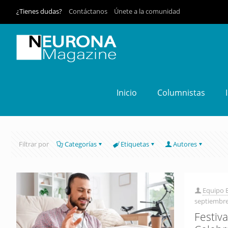
¿Tienes dudas?
Contáctanos
Únete a la comunidad
Inicio
Columnistas
Filtrar por
Categorías
Etiquetas
Autores
Equipo E
septiembre
Festiva