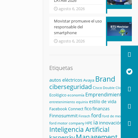
LATAM 2026
agosto 6, 2026
Movistar promueve el uso
responsable del
smartphone
agosto 6, 2026
Etiquetas
Brand
autos eléctricos
Avaya
ciberseguridad
Cisco
Double Click
Emprendimiento
Ecológico
economía
estilo de vida
equinix
entretenimiento
fico
finanzas
Facebook Connect
ford
Finnosummit
Fintech
ford de mexico
ia
innovación
ford motor company
HPE
Inteligencia Artificial
Management
kaspersky