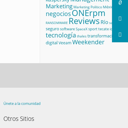
Marketing
México
Marketing Político
ONErpm
negocios
Reviews
Río
salud
RANSOMWARE
seguro
software
sport
tecate id
SpaceX
tecnología
transformación
thales
Weekender
digital
Veeam
Únete a la comunidad
Otros Sitios