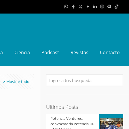
da
Ciencia
Podcast
Revistas
Contacto
Mostrar todo
Últimos Posts
Potencia Ventures:
convocatoria Potencia UP