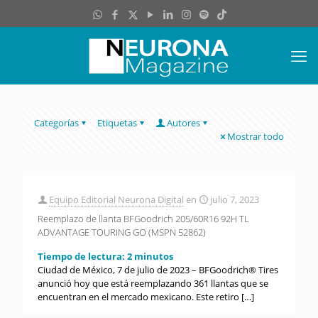
Categorías
Etiquetas
Autores
Mostrar todo
Equipo Editorial Neurona Digital
en
julio 7, 2023
Reemplazo de llanta BFGoodrich 205/60R16 92H TL
ADVANTAGE TOURING GO (MSPN 52862)
Tiempo de lectura:
2
minutos
Ciudad de México, 7 de julio de 2023 – BFGoodrich® Tires
anunció hoy que está reemplazando 361 llantas que se
encuentran en el mercado mexicano. Este retiro
[…]