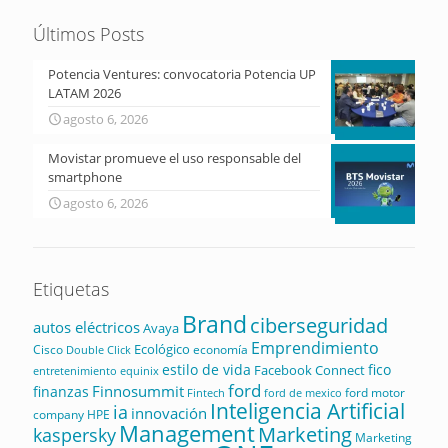
Últimos Posts
Potencia Ventures: convocatoria Potencia UP
LATAM 2026
agosto 6, 2026
Movistar promueve el uso responsable del
smartphone
agosto 6, 2026
Etiquetas
Brand
ciberseguridad
autos eléctricos
Avaya
Emprendimiento
Ecológico
Cisco
economía
Double Click
estilo de vida
fico
Facebook Connect
equinix
entretenimiento
ford
Finnosummit
finanzas
ford motor
Fintech
ford de mexico
Inteligencia Artificial
ia
innovación
company
HPE
Management
Marketing
kaspersky
Marketing