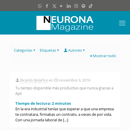
Categorías
Etiquetas
Autores
Mostrar todo
Ricardo Bolaños
en
noviembre 3, 2016
Tu tiempo disponible más productivo que nunca gracias a
Apli
Tiempo de lectura:
2
minutos
En la era industrial tenías que esperar a que una empresa
te contratara, firmabas un contrato, a veces de por vida.
Con una jornada laboral de
[…]