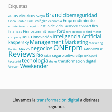
Etiquetas
Brand
ciberseguridad
autos eléctricos
Avaya
Emprendimiento
Ecológico
Cisco
economía
Double Click
estilo de vida
fico
Facebook Connect
equinix
entretenimiento
ford
Finnosummit
finanzas
ford motor
Fintech
ford de mexico
Inteligencia Artificial
ia
innovación
company
HPE
Management
Marketing
kaspersky
Marketing
ONErpm
negocios
México
Político
RANSOMWARE
Reviews
Río
seguro
software
sport
salud
SpaceX
tecnología
transformación digital
tecate id
thales
Weekender
Veeam
Llevamos la
transformación digital
a distintas
regiones