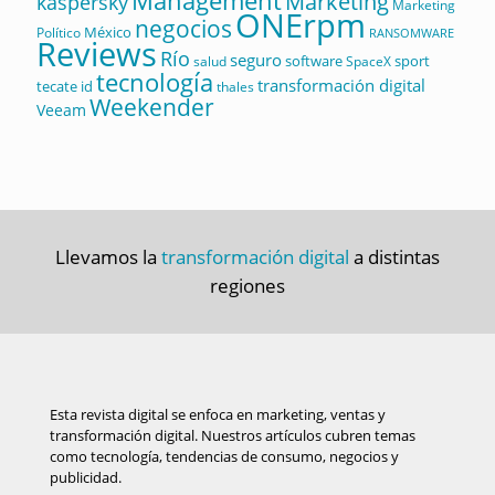
Management
Marketing
kaspersky
Marketing
ONErpm
negocios
México
Político
RANSOMWARE
Reviews
Río
seguro
software
sport
salud
SpaceX
tecnología
transformación digital
tecate id
thales
Weekender
Veeam
Llevamos la
transformación digital
a distintas
regiones
Esta revista digital se enfoca en marketing, ventas y
transformación digital. Nuestros artículos cubren temas
como tecnología, tendencias de consumo, negocios y
publicidad.