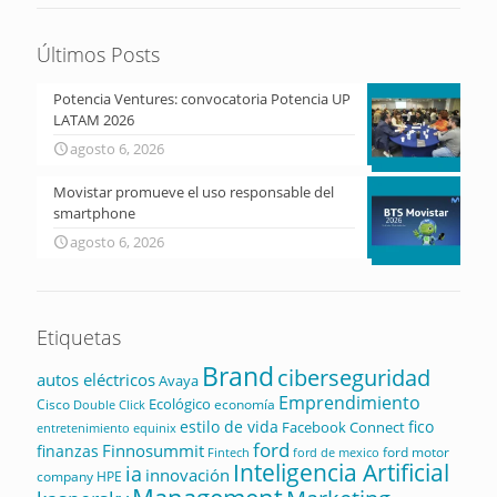
Últimos Posts
Potencia Ventures: convocatoria Potencia UP
LATAM 2026
agosto 6, 2026
Movistar promueve el uso responsable del
smartphone
agosto 6, 2026
Etiquetas
Brand
ciberseguridad
autos eléctricos
Avaya
Emprendimiento
Ecológico
Cisco
economía
Double Click
estilo de vida
fico
Facebook Connect
equinix
entretenimiento
ford
Finnosummit
finanzas
ford motor
Fintech
ford de mexico
Inteligencia Artificial
ia
innovación
company
HPE