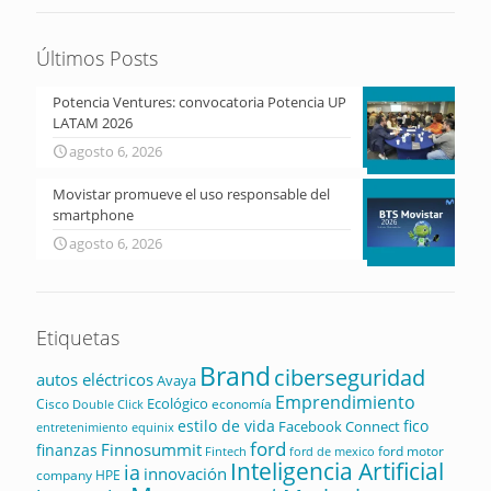
Últimos Posts
Potencia Ventures: convocatoria Potencia UP
LATAM 2026
agosto 6, 2026
Movistar promueve el uso responsable del
smartphone
agosto 6, 2026
Etiquetas
Brand
ciberseguridad
autos eléctricos
Avaya
Emprendimiento
Ecológico
Cisco
economía
Double Click
estilo de vida
fico
Facebook Connect
equinix
entretenimiento
ford
Finnosummit
finanzas
ford motor
Fintech
ford de mexico
Inteligencia Artificial
ia
innovación
company
HPE