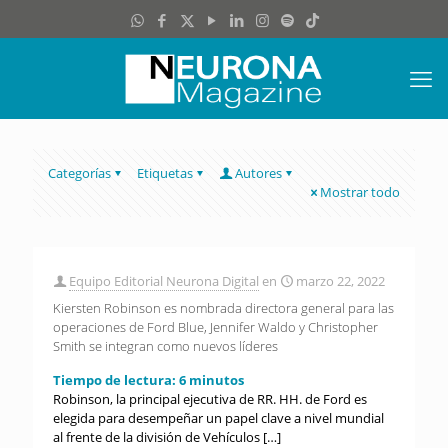
Categorías
Etiquetas
Autores
Mostrar todo
Equipo Editorial Neurona Digital
en
marzo 22, 2022
Kiersten Robinson es nombrada directora general para las
operaciones de Ford Blue, Jennifer Waldo y Christopher
Smith se integran como nuevos líderes
Tiempo de lectura:
6
minutos
Robinson, la principal ejecutiva de RR. HH. de Ford es
elegida para desempeñar un papel clave a nivel mundial
al frente de la división de Vehículos
[…]