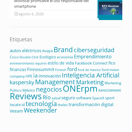
Movistar promueve el uso responsable del
smartphone
agosto 6, 2026
Etiquetas
Brand
ciberseguridad
autos eléctricos
Avaya
Emprendimiento
Ecológico
Cisco
economía
Double Click
estilo de vida
fico
Facebook Connect
equinix
entretenimiento
ford
Finnosummit
finanzas
ford motor
Fintech
ford de mexico
Inteligencia Artificial
ia
innovación
company
HPE
Management
Marketing
kaspersky
Marketing
ONErpm
negocios
México
Político
RANSOMWARE
Reviews
Río
seguro
software
sport
salud
SpaceX
tecnología
transformación digital
tecate id
thales
Weekender
Veeam