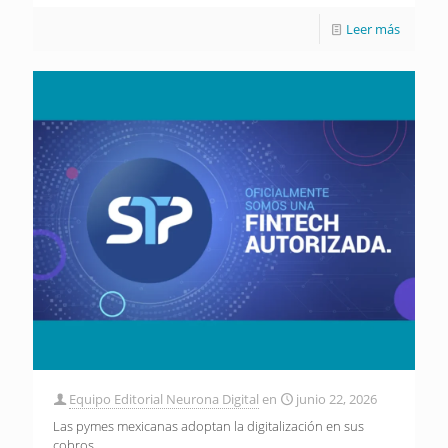
Leer más
Equipo Editorial Neurona Digital
en
junio 22, 2026
Las pymes mexicanas adoptan la digitalización en sus
cobros