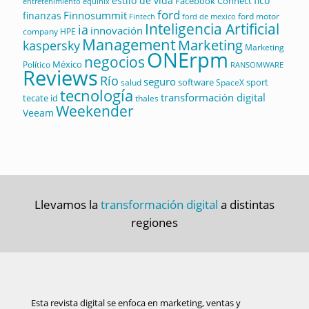
estilo de vida
fico
Facebook Connect
equinix
entretenimiento
ford
Finnosummit
finanzas
ford motor
Fintech
ford de mexico
Inteligencia Artificial
ia
innovación
company
HPE
Management
Marketing
kaspersky
Marketing
ONErpm
negocios
México
Político
RANSOMWARE
Reviews
Río
seguro
software
sport
salud
SpaceX
tecnología
transformación digital
tecate id
thales
Weekender
Veeam
Llevamos la
transformación digital
a distintas
regiones
Esta revista digital se enfoca en marketing, ventas y