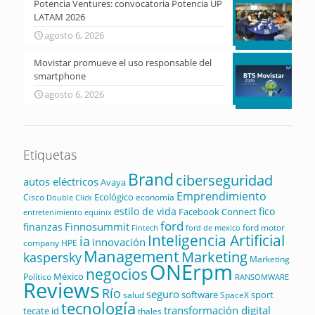
Potencia Ventures: convocatoria Potencia UP
LATAM 2026
agosto 6, 2026
Movistar promueve el uso responsable del
smartphone
agosto 6, 2026
Etiquetas
Brand
ciberseguridad
autos eléctricos
Avaya
Emprendimiento
Ecológico
Cisco
economía
Double Click
estilo de vida
fico
Facebook Connect
equinix
entretenimiento
ford
Finnosummit
finanzas
ford motor
Fintech
ford de mexico
Inteligencia Artificial
ia
innovación
company
HPE
Management
Marketing
kaspersky
Marketing
ONErpm
negocios
México
Político
RANSOMWARE
Reviews
Río
seguro
software
sport
salud
SpaceX
tecnología
transformación digital
tecate id
thales