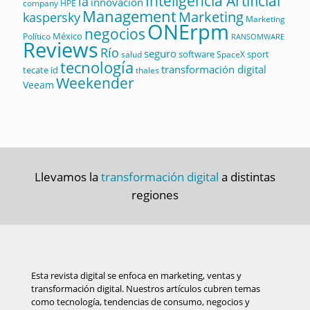
Inteligencia Artificial
ia
innovación
company
HPE
Management
Marketing
kaspersky
Marketing
ONErpm
negocios
México
Político
RANSOMWARE
Reviews
Río
seguro
software
sport
salud
SpaceX
tecnología
transformación digital
tecate id
thales
Weekender
Veeam
Llevamos la
transformación digital
a distintas
regiones
Esta revista digital se enfoca en marketing, ventas y
transformación digital. Nuestros artículos cubren temas
como tecnología, tendencias de consumo, negocios y