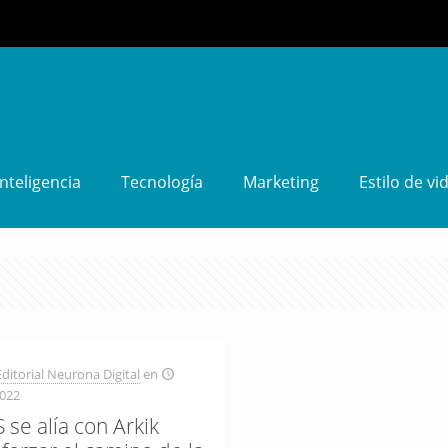
Inteligencia
Tecnología
Marketing
Estilo de vi
ditorial Neurona Digital
en
2022
se alía con Arkik