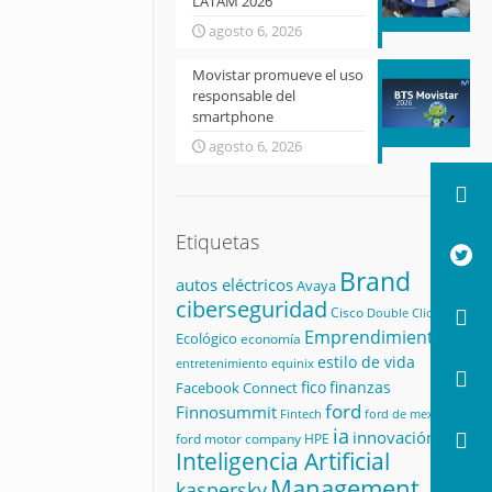
LATAM 2026
agosto 6, 2026
Movistar promueve el uso
responsable del
smartphone
agosto 6, 2026
Etiquetas
Brand
autos eléctricos
Avaya
ciberseguridad
Cisco
Double Click
Emprendimiento
Ecológico
economía
estilo de vida
equinix
entretenimiento
fico
finanzas
Facebook Connect
ford
Finnosummit
Fintech
ford de mexico
ia
innovación
ford motor company
HPE
Inteligencia Artificial
Management
kaspersky