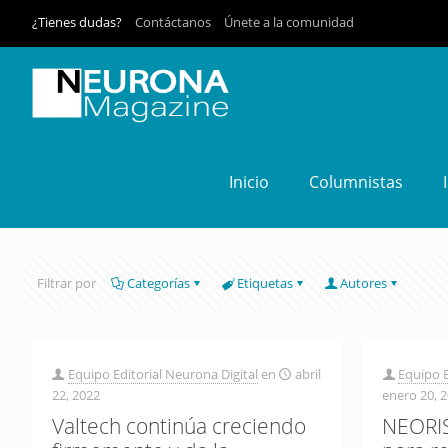
¿Tienes dudas?
Contáctanos
Únete a la comunidad
Inicio
Columnistas
Filtrar por
Categorías
Etiquetas
Autores
Equipo Editorial Neurona Digital
en
abril
Equipo E
22, 2022
enero 20, 
Valtech continúa creciendo
NEORIS 