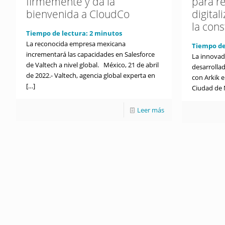
firmemente y da la
para re
bienvenida a CloudCo
digita
la cons
Tiempo de lectura:
2
minutos
La reconocida empresa mexicana
Tiempo de
incrementará las capacidades en Salesforce
La innovad
de Valtech a nivel global. México, 21 de abril
desarrolla
de 2022.- Valtech, agencia global experta en
con Arkik 
[…]
Ciudad de 
Leer más