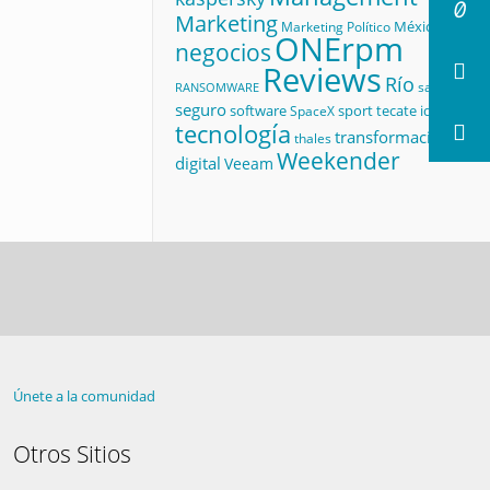
Marketing
México
Marketing Político
ONErpm
negocios
Reviews
Río
salud
RANSOMWARE
seguro
software
sport
tecate id
SpaceX
tecnología
transformación
thales
Weekender
digital
Veeam
Únete a la comunidad
Otros Sitios