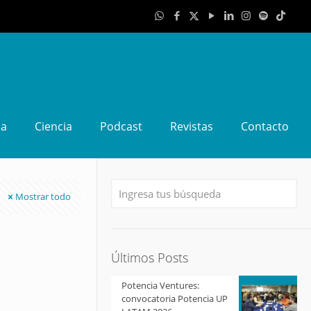
da
Ciencia
Podcast
Revistas
Contacto
Mostrar todo
Últimos Posts
Potencia Ventures:
convocatoria Potencia UP