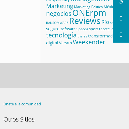
Marketing
México
Marketing Político
ONErpm
negocios
Reviews
Río
salud
RANSOMWARE
seguro
software
sport
tecate id
SpaceX
tecnología
transformación
thales
Weekender
digital
Veeam
Únete a la comunidad
Otros Sitios