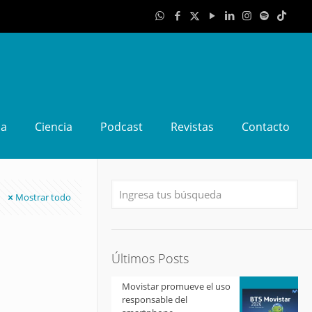
da
Ciencia
Podcast
Revistas
Contacto
Mostrar todo
Últimos Posts
Movistar promueve el uso
responsable del