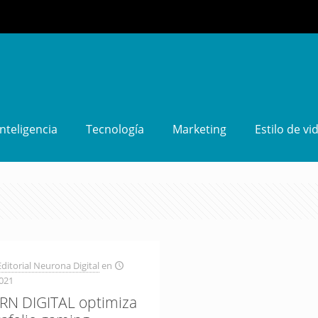
Inteligencia
Tecnología
Marketing
Estilo de vi
ditorial Neurona Digital
en
021
N DIGITAL optimiza