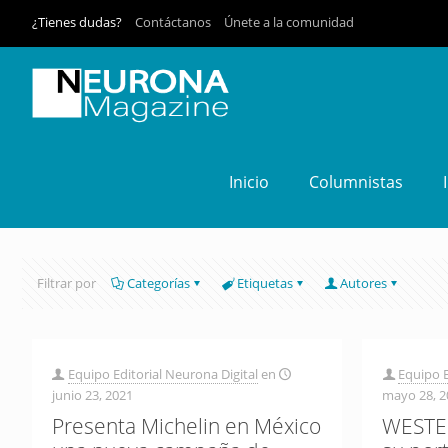
¿Tienes dudas?
Contáctanos
Únete a la comunidad
Inicio
Columnistas
Filtrar por
Categorías
Etiquetas
Autores
Equipo Editorial Neurona Digital
en
Equipo E
junio 23, 2021
mayo 28, 2
Presenta Michelin en México
WESTER