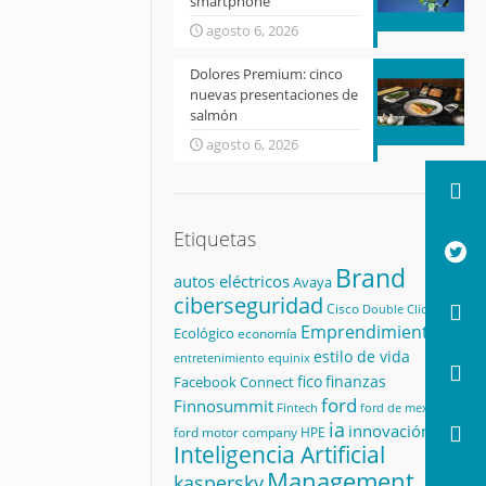
smartphone
agosto 6, 2026
Dolores Premium: cinco
nuevas presentaciones de
salmón
agosto 6, 2026
Etiquetas
Brand
autos eléctricos
Avaya
ciberseguridad
Cisco
Double Click
Emprendimiento
Ecológico
economía
estilo de vida
equinix
entretenimiento
fico
finanzas
Facebook Connect
ford
Finnosummit
Fintech
ford de mexico
ia
innovación
ford motor company
HPE
Inteligencia Artificial
Management
kaspersky