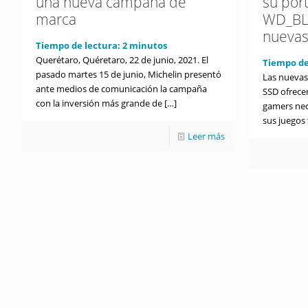
una nueva campaña de
su por
marca
WD_BL
nuevas
Tiempo de lectura:
2
minutos
Querétaro, Quéretaro, 22 de junio, 2021. El
Tiempo de
pasado martes 15 de junio, Michelin presentó
Las nueva
ante medios de comunicación la campaña
SSD ofrecen
con la inversión más grande de
[…]
gamers nec
sus juegos
Leer más