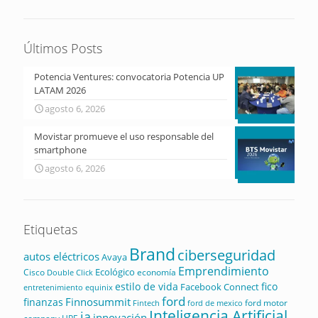
Últimos Posts
Potencia Ventures: convocatoria Potencia UP
LATAM 2026
agosto 6, 2026
Movistar promueve el uso responsable del
smartphone
agosto 6, 2026
Etiquetas
Brand
ciberseguridad
autos eléctricos
Avaya
Emprendimiento
Ecológico
Cisco
economía
Double Click
estilo de vida
fico
Facebook Connect
equinix
entretenimiento
ford
Finnosummit
finanzas
ford motor
Fintech
ford de mexico
Inteligencia Artificial
ia
innovación