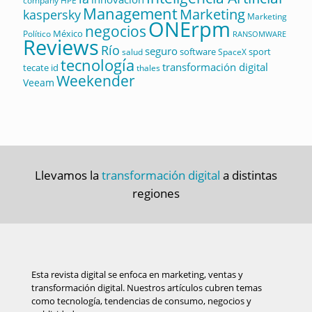
company
HPE
Management
Marketing
kaspersky
Marketing
ONErpm
negocios
México
Político
RANSOMWARE
Reviews
Río
seguro
software
sport
salud
SpaceX
tecnología
transformación digital
tecate id
thales
Weekender
Veeam
Llevamos la
transformación digital
a distintas
regiones
Esta revista digital se enfoca en marketing, ventas y
transformación digital. Nuestros artículos cubren temas
como tecnología, tendencias de consumo, negocios y