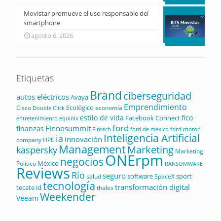
Movistar promueve el uso responsable del
smartphone
agosto 6, 2026
Etiquetas
Brand
ciberseguridad
autos eléctricos
Avaya
Emprendimiento
Ecológico
Cisco
economía
Double Click
estilo de vida
fico
Facebook Connect
equinix
entretenimiento
ford
Finnosummit
finanzas
ford motor
Fintech
ford de mexico
Inteligencia Artificial
ia
innovación
company
HPE
Management
Marketing
kaspersky
Marketing
ONErpm
negocios
México
Político
RANSOMWARE
Reviews
Río
seguro
software
sport
salud
SpaceX
tecnología
transformación digital
tecate id
thales
Weekender
Veeam