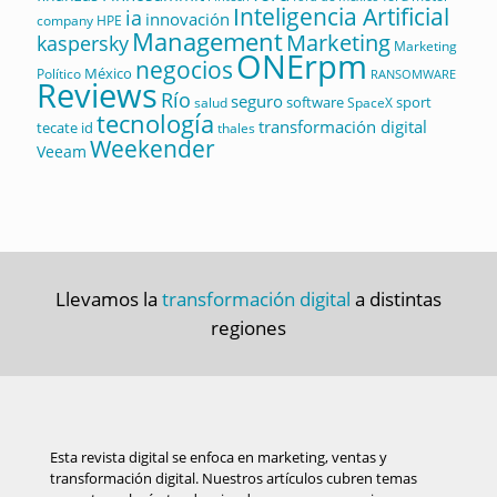
Inteligencia Artificial
ia
innovación
company
HPE
Management
Marketing
kaspersky
Marketing
ONErpm
negocios
México
Político
RANSOMWARE
Reviews
Río
seguro
software
sport
salud
SpaceX
tecnología
transformación digital
tecate id
thales
Weekender
Veeam
Llevamos la
transformación digital
a distintas
regiones
Esta revista digital se enfoca en marketing, ventas y
transformación digital. Nuestros artículos cubren temas