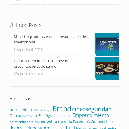
Últimos Posts
Movistar promueve el uso responsable del
smartphone
agosto 6, 2026
Dolores Premium: cinco nuevas
presentaciones de salmón
agosto 6, 2026
Etiquetas
Brand
ciberseguridad
autos eléctricos
Avaya
Emprendimiento
Ecológico
Cisco
economía
Double Click
estilo de vida
fico
Facebook Connect
equinix
entretenimiento
ford
Finnosummit
finanzas
ford motor
Fintech
ford de mexico