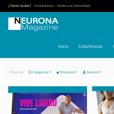
¿Tienes dudas?
Contáctanos
Únete a la comunidad
Inicio
Columnistas
Filtrar por
Categorías
Etiquetas
Autores