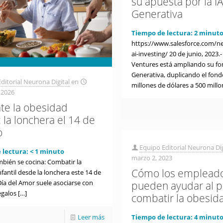
su apuesta por la I
Generativa
Tiempo de lectura:
2
minuto
https://www.salesforce.com/ne
ai-investing/ 20 de junio, 2023.
Ventures está ampliando su fon
Generativa, duplicando el fond
ditorial Neurona Digital
en
millones de dólares a 500 mill
 2026
e la obesidad
l: la lonchera el 14 de
o
Equipo Editorial Neurona Dig
 lectura:
< 1
minuto
marzo 2, 2023
mbién se cocina: Combatir la
Cómo los emplead
fantil desde la lonchera este 14 de
Día del Amor suele asociarse con
pueden ayudar al p
egalos
[…]
combatir la obesid
Leer más
Tiempo de lectura:
4
minuto