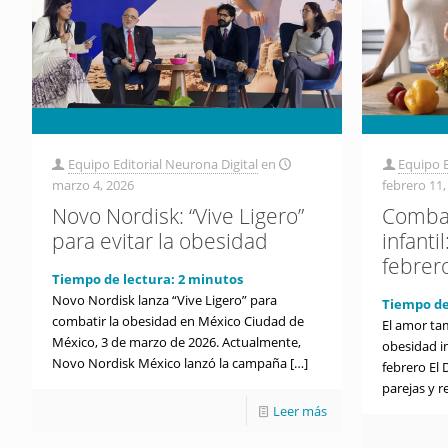
Equipo Editorial Neurona Digital
en
Equipo E
marzo 4, 2026
febrero 11,
Novo Nordisk: “Vive Ligero”
Combat
para evitar la obesidad
infanti
febrer
Tiempo de lectura:
2
minutos
Novo Nordisk lanza “Vive Ligero” para
Tiempo de
combatir la obesidad en México Ciudad de
El amor ta
México, 3 de marzo de 2026. Actualmente,
obesidad in
Novo Nordisk México lanzó la campaña
[…]
febrero El 
parejas y r
Leer más