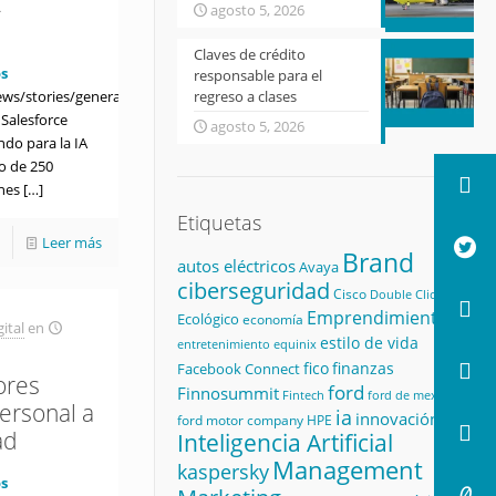
A
agosto 5, 2026
Claves de crédito
s
responsable para el
ws/stories/generative-
regreso a clases
- Salesforce
agosto 5, 2026
do para la IA
o de 250
ones
[…]
Etiquetas
Leer más
Brand
autos eléctricos
Avaya
ciberseguridad
Cisco
Double Click
Emprendimiento
Ecológico
economía
ital
en
estilo de vida
equinix
entretenimiento
fico
finanzas
Facebook Connect
ores
ford
Finnosummit
Fintech
ford de mexico
ersonal a
ia
innovación
ford motor company
HPE
ad
Inteligencia Artificial
Management
kaspersky
s