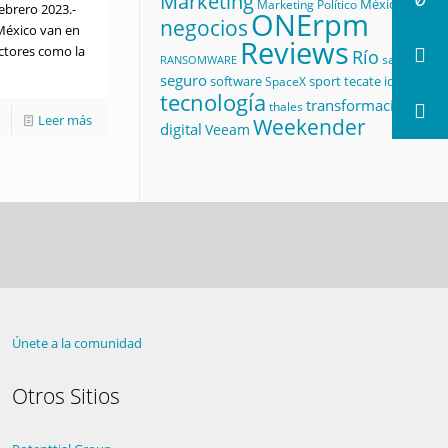
Marketing
México
Marketing Político
ebrero 2023.-
ONErpm
negocios
 México van en
Reviews
ctores como la
Río
salud
RANSOMWARE
seguro
software
sport
tecate id
SpaceX
tecnología
transformación
thales
Leer más
Weekender
digital
Veeam
Únete a la comunidad
Otros Sitios