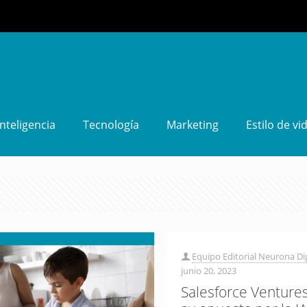
Inteligencia
Tecnología
Marketing
Estilo de vi
Equipo Editorial Neurona Dig
junio 20, 2023
Salesforce Venture