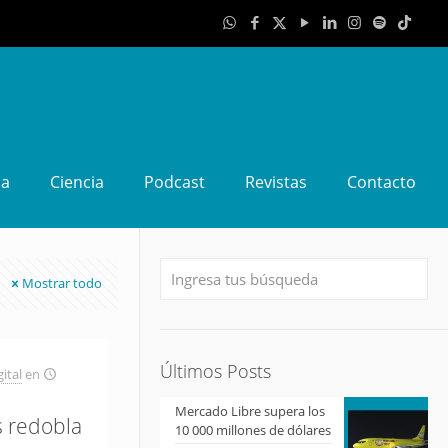
da
Ciencia
Podcast
Revistas
Contacto
Mostrar todo
Últimos Posts
ital
en
Mercado Libre supera los
s redobla
10 000 millones de dólares