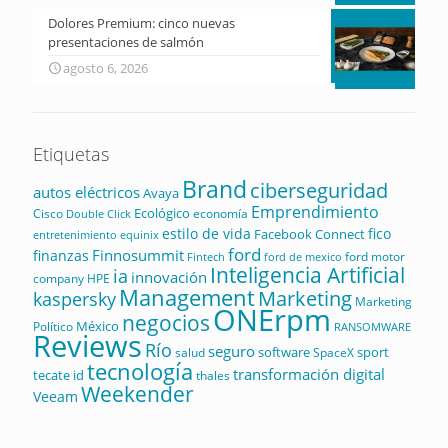
Dolores Premium: cinco nuevas
presentaciones de salmón
agosto 6, 2026
Etiquetas
Brand
ciberseguridad
autos eléctricos
Avaya
Emprendimiento
Ecológico
Cisco
economía
Double Click
estilo de vida
fico
Facebook Connect
equinix
entretenimiento
ford
Finnosummit
finanzas
ford motor
Fintech
ford de mexico
Inteligencia Artificial
ia
innovación
company
HPE
Management
Marketing
kaspersky
Marketing
ONErpm
negocios
México
Político
RANSOMWARE
Reviews
Río
seguro
software
sport
salud
SpaceX
tecnología
transformación digital
tecate id
thales
Weekender
Veeam