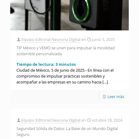
Equipo Editorial Neurona Digital
en
junio 5, 2025
TIP México y VEMO se unen para impulsar la movilidad
sostenible personalizada
Tiempo de lectura:
3
minutos
Ciudad de México, 5 de junio de 2025.- En línea con el
compromiso de impulsar prácticas sostenibles y
acompañar a las empresas en su camino hacia
[…]
Leer más
Equipo Editorial Neurona Digital
en
octubre 18, 2024
Seguridad Sólida de Datos: La Base de un Mundo Digital
Seguro