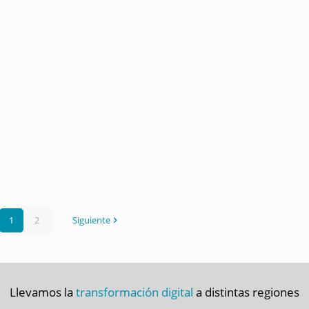
1
2
Siguiente
Llevamos la
transformación digital
a distintas regiones