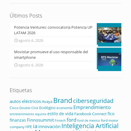
Últimos Posts
Potencia Ventures: convocatoria Potencia UP
LATAM 2026
agosto 6, 2026
Movistar promueve el uso responsable del
smartphone
agosto 6, 2026
Etiquetas
Brand
ciberseguridad
autos eléctricos
Avaya
Emprendimiento
Ecológico
Cisco
economía
Double Click
estilo de vida
fico
Facebook Connect
equinix
entretenimiento
ford
Finnosummit
finanzas
ford motor
Fintech
ford de mexico
Inteligencia Artificial
ia
innovación
company
HPE