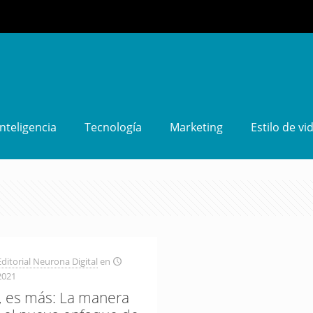
Inteligencia
Tecnología
Marketing
Estilo de vi
ditorial Neurona Digital
en
2021
 es más: La manera