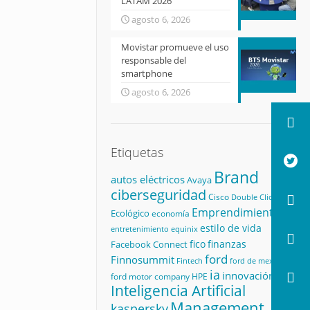
LATAM 2026
agosto 6, 2026
Movistar promueve el uso
responsable del
smartphone
agosto 6, 2026
Etiquetas
Brand
autos eléctricos
Avaya
ciberseguridad
Cisco
Double Click
Emprendimiento
Ecológico
economía
estilo de vida
equinix
entretenimiento
fico
finanzas
Facebook Connect
ford
Finnosummit
Fintech
ford de mexico
ia
innovación
ford motor company
HPE
Inteligencia Artificial
Management
kaspersky