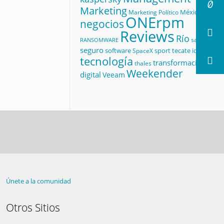
Marketing
México
Marketing Político
ONErpm
negocios
Reviews
Río
salud
RANSOMWARE
seguro
software
sport
tecate id
SpaceX
tecnología
transformación
thales
Weekender
digital
Veeam
Únete a la comunidad
Otros Sitios