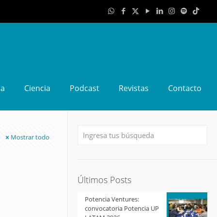
da
Ciencia
Podcast
Revistas
Contacto
Mostrar todo
Últimos Posts
Potencia Ventures:
convocatoria Potencia UP