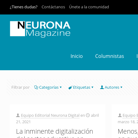
¿Tienes dudas?
Contáctanos
Únete a la comunidad
Inicio
Columnistas
Filtrar por
Categorías
Etiquetas
Autores
Equipo Editorial Neurona Digital
en
abril
Equipo E
21, 2021
marzo 18, 
La inminente digitalización
Menos,