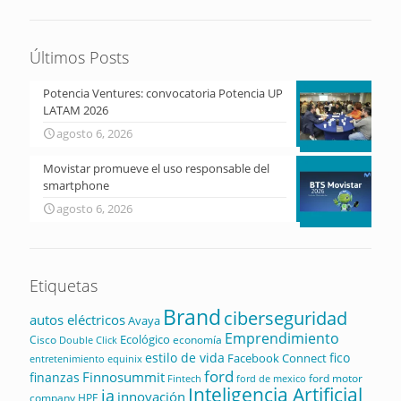
Últimos Posts
Potencia Ventures: convocatoria Potencia UP
LATAM 2026
agosto 6, 2026
Movistar promueve el uso responsable del
smartphone
agosto 6, 2026
Etiquetas
Brand
ciberseguridad
autos eléctricos
Avaya
Emprendimiento
Ecológico
Cisco
economía
Double Click
estilo de vida
fico
Facebook Connect
equinix
entretenimiento
ford
Finnosummit
finanzas
ford motor
Fintech
ford de mexico
Inteligencia Artificial
ia
innovación
company
HPE