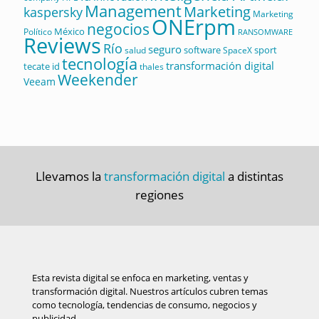
Management
Marketing
kaspersky
Marketing
ONErpm
negocios
México
Político
RANSOMWARE
Reviews
Río
seguro
software
sport
salud
SpaceX
tecnología
transformación digital
tecate id
thales
Weekender
Veeam
Llevamos la
transformación digital
a distintas
regiones
Esta revista digital se enfoca en marketing, ventas y
transformación digital. Nuestros artículos cubren temas
como tecnología, tendencias de consumo, negocios y
publicidad.