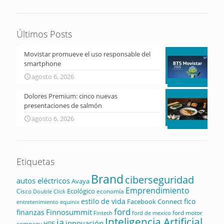
Últimos Posts
Movistar promueve el uso responsable del
smartphone
agosto 6, 2026
Dolores Premium: cinco nuevas
presentaciones de salmón
agosto 6, 2026
Etiquetas
Brand
ciberseguridad
autos eléctricos
Avaya
Emprendimiento
Ecológico
Cisco
economía
Double Click
estilo de vida
fico
Facebook Connect
equinix
entretenimiento
ford
Finnosummit
finanzas
ford motor
Fintech
ford de mexico
Inteligencia Artificial
ia
innovación
company
HPE