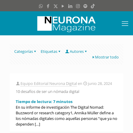
Categorías
Etiquetas
Autores
Mostrar todo
Equipo Editorial Neurona Digital
en
junio 28, 2024
10 desafíos de ser un nómada digital
Tiempo de lectura:
7
minutos
En su informe de investigación The Digital Nomad:
Buzzword or research category1, Annika Müller define a
los nómadas digitales como aquellas personas “que ya no
dependen
[…]