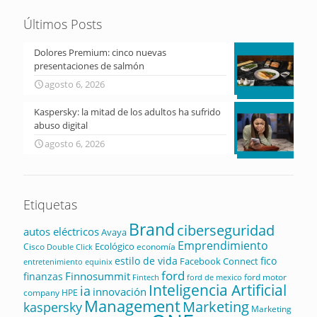
Últimos Posts
Dolores Premium: cinco nuevas
presentaciones de salmón
agosto 6, 2026
Kaspersky: la mitad de los adultos ha sufrido
abuso digital
agosto 6, 2026
Etiquetas
Brand
ciberseguridad
autos eléctricos
Avaya
Emprendimiento
Ecológico
Cisco
economía
Double Click
estilo de vida
fico
Facebook Connect
equinix
entretenimiento
ford
Finnosummit
finanzas
ford motor
Fintech
ford de mexico
Inteligencia Artificial
ia
innovación
company
HPE
Management
Marketing
kaspersky
Marketing