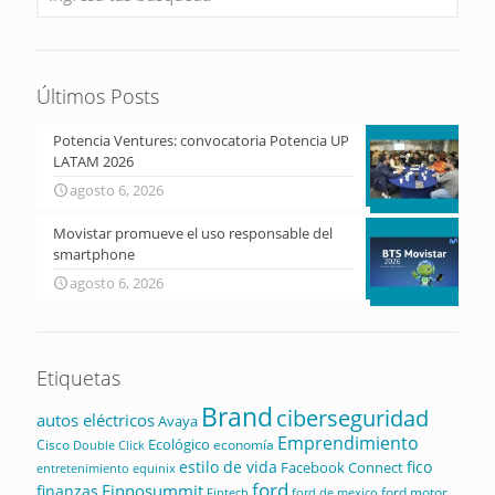
Últimos Posts
Potencia Ventures: convocatoria Potencia UP
LATAM 2026
agosto 6, 2026
Movistar promueve el uso responsable del
smartphone
agosto 6, 2026
Etiquetas
Brand
ciberseguridad
autos eléctricos
Avaya
Emprendimiento
Ecológico
Cisco
economía
Double Click
estilo de vida
fico
Facebook Connect
equinix
entretenimiento
ford
Finnosummit
finanzas
ford motor
Fintech
ford de mexico