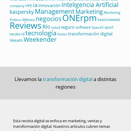
Inteligencia Artificial
ia
innovación
company
HPE
Management
Marketing
kaspersky
Marketing
ONErpm
negocios
México
Político
RANSOMWARE
Reviews
Río
seguro
software
sport
salud
SpaceX
tecnología
transformación digital
tecate id
thales
Weekender
Veeam
Llevamos la
transformación digital
a distintas
regiones
Esta revista digital se enfoca en marketing, ventas y
transformación digital. Nuestros artículos cubren temas