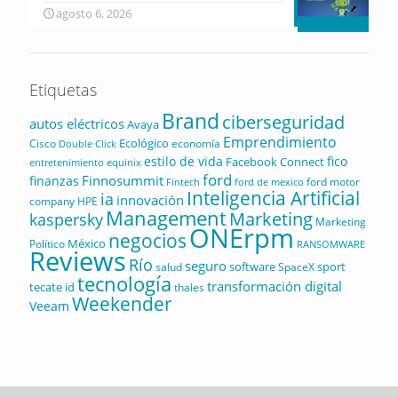
agosto 6, 2026
Etiquetas
Brand
ciberseguridad
autos eléctricos
Avaya
Emprendimiento
Ecológico
Cisco
economía
Double Click
estilo de vida
fico
Facebook Connect
equinix
entretenimiento
ford
Finnosummit
finanzas
ford motor
Fintech
ford de mexico
Inteligencia Artificial
ia
innovación
company
HPE
Management
Marketing
kaspersky
Marketing
ONErpm
negocios
México
Político
RANSOMWARE
Reviews
Río
seguro
software
sport
salud
SpaceX
tecnología
transformación digital
tecate id
thales
Weekender
Veeam