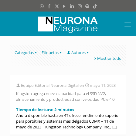
Categorías
Etiquetas
Autores
Mostrar todo
Equipo Editorial Neurona Digital
en
mayo 11, 2023
Kingston agrega nueva capacidad para el SSD NV2,
almacenamiento y productividad con velocidad PCIe 4.0
Tiempo de lectura:
2
minutos
Ahora disponible hasta en 4T ofrece rendimiento superior
para portátiles y sistemas más delgados CDMX – 11 de
mayo de 2023 − Kingston Technology Company, Inc.,
[…]