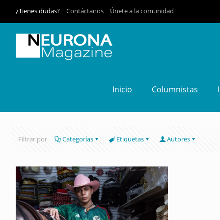
¿Tienes dudas?
Contáctanos
Únete a la comunidad
Inicio
Columnistas
Filtrar por
Categorías
Etiquetas
Autores