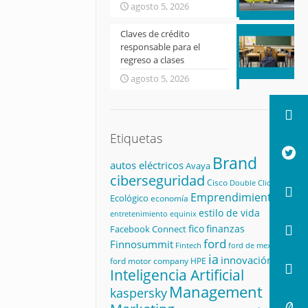
agosto 5, 2026
Claves de crédito
responsable para el
regreso a clases
agosto 5, 2026
Etiquetas
Brand
autos eléctricos
Avaya
ciberseguridad
Cisco
Double Click
Emprendimiento
Ecológico
economía
estilo de vida
equinix
entretenimiento
fico
finanzas
Facebook Connect
ford
Finnosummit
Fintech
ford de mexico
ia
innovación
ford motor company
HPE
Inteligencia Artificial
Management
kaspersky