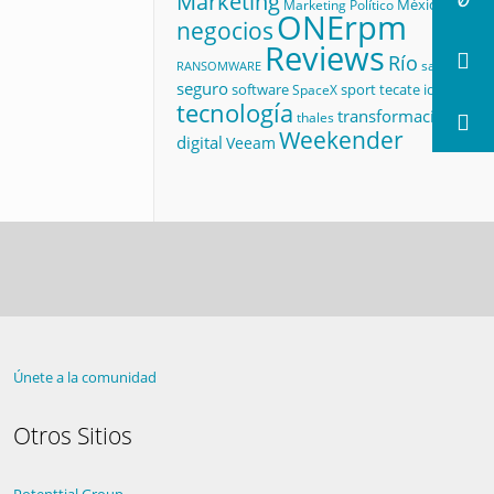
Marketing
México
Marketing Político
ONErpm
negocios
Reviews
Río
salud
RANSOMWARE
seguro
software
sport
tecate id
SpaceX
tecnología
transformación
thales
Weekender
digital
Veeam
Únete a la comunidad
Otros Sitios