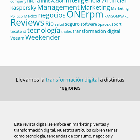
Inteligencia Artificial
ia
innovación
company
HPE
Management
Marketing
kaspersky
Marketing
ONErpm
negocios
México
Político
RANSOMWARE
Reviews
Río
seguro
software
sport
salud
SpaceX
tecnología
transformación digital
tecate id
thales
Weekender
Veeam
Llevamos la
transformación digital
a distintas
regiones
Esta revista digital se enfoca en marketing, ventas y
transformación digital. Nuestros artículos cubren temas
como tecnología, tendencias de consumo, negocios y