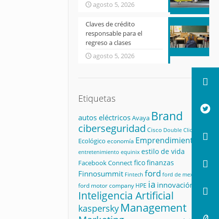
agosto 5, 2026
Claves de crédito
responsable para el
regreso a clases
agosto 5, 2026
Etiquetas
Brand
autos eléctricos
Avaya
ciberseguridad
Cisco
Double Click
Emprendimiento
Ecológico
economía
estilo de vida
equinix
entretenimiento
fico
finanzas
Facebook Connect
ford
Finnosummit
Fintech
ford de mexico
ia
innovación
ford motor company
HPE
Inteligencia Artificial
Management
kaspersky