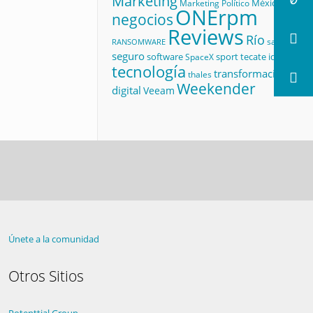
Marketing
México
Marketing Político
ONErpm
negocios
Reviews
Río
salud
RANSOMWARE
seguro
software
sport
tecate id
SpaceX
tecnología
transformación
thales
Weekender
digital
Veeam
Únete a la comunidad
Otros Sitios