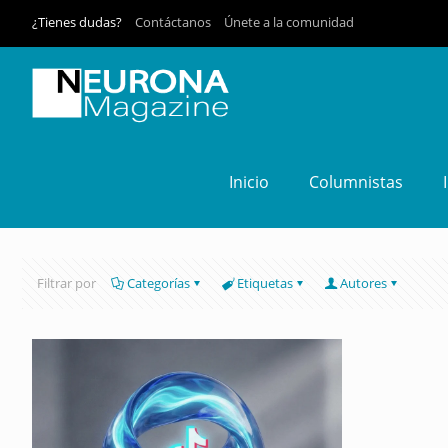
¿Tienes dudas?
Contáctanos
Únete a la comunidad
Inicio
Columnistas
Filtrar por
Categorías
Etiquetas
Autores