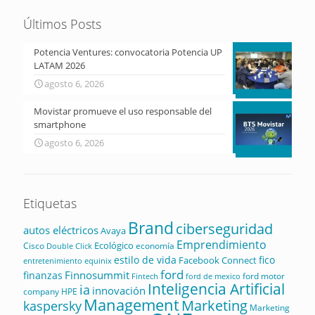
Últimos Posts
Potencia Ventures: convocatoria Potencia UP
LATAM 2026
agosto 6, 2026
Movistar promueve el uso responsable del
smartphone
agosto 6, 2026
Etiquetas
Brand
ciberseguridad
autos eléctricos
Avaya
Emprendimiento
Ecológico
Cisco
economía
Double Click
estilo de vida
fico
Facebook Connect
equinix
entretenimiento
ford
Finnosummit
finanzas
ford motor
Fintech
ford de mexico
Inteligencia Artificial
ia
innovación
company
HPE
Management
Marketing
kaspersky
Marketing