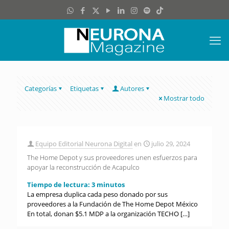
Categorías
Etiquetas
Autores
Mostrar todo
Equipo Editorial Neurona Digital
en
julio 29, 2024
The Home Depot y sus proveedores unen esfuerzos para
apoyar la reconstrucción de Acapulco
Tiempo de lectura:
3
minutos
La empresa duplica cada peso donado por sus
proveedores a la Fundación de The Home Depot México
En total, donan $5.1 MDP a la organización TECHO
[…]