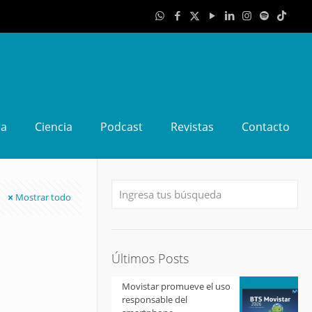
da
Ciencia
Podcast
Revistas
Contacto
Mostrar todo
Últimos Posts
Movistar promueve el uso
responsable del