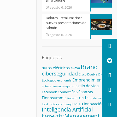
smartphone
agosto 6, 2026
Dolores Premium: cinco
nuevas presentaciones de
salmón
agosto 6, 2026
Etiquetas
Brand
autos eléctricos
Avaya
ciberseguridad
Cisco
Double Click
Emprendimiento
Ecológico
economía
estilo de vida
equinix
entretenimiento
fico
finanzas
Facebook Connect
ford
Finnosummit
Fintech
ford de mexico
ia
innovación
ford motor company
HPE
Inteligencia Artificial
Management
kaspersky