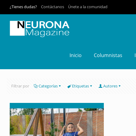
¿Tienes dudas?
Contáctanos
Únete a la comunidad
Inicio
Columnistas
Filtrar por
Categorías
Etiquetas
Autores