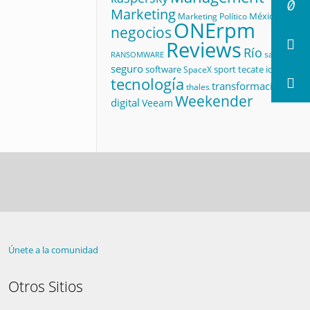
Marketing
México
Marketing Político
ONErpm
negocios
Reviews
Río
salud
RANSOMWARE
seguro
software
sport
tecate id
SpaceX
tecnología
transformación
thales
Weekender
digital
Veeam
Únete a la comunidad
Otros Sitios