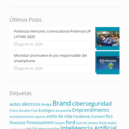
Últimos Posts
Potencia Ventures: convocatoria Potencia UP
LATAM 2026
agosto 6, 2026
Movistar promueve el uso responsable del
smartphone
agosto 6, 2026
Etiquetas
Brand
ciberseguridad
autos eléctricos
Avaya
Emprendimiento
Ecológico
Cisco
economía
Double Click
estilo de vida
fico
Facebook Connect
equinix
entretenimiento
ford
Finnosummit
finanzas
ford motor
Fintech
ford de mexico
Inteligencia Artificial
ia
innovación