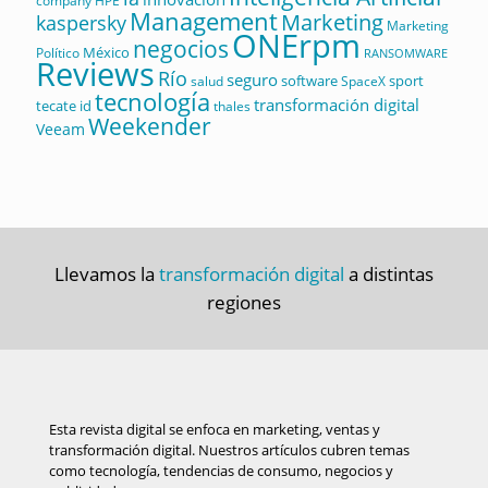
company
HPE
Management
Marketing
kaspersky
Marketing
ONErpm
negocios
México
Político
RANSOMWARE
Reviews
Río
seguro
software
sport
salud
SpaceX
tecnología
transformación digital
tecate id
thales
Weekender
Veeam
Llevamos la
transformación digital
a distintas
regiones
Esta revista digital se enfoca en marketing, ventas y
transformación digital. Nuestros artículos cubren temas
como tecnología, tendencias de consumo, negocios y