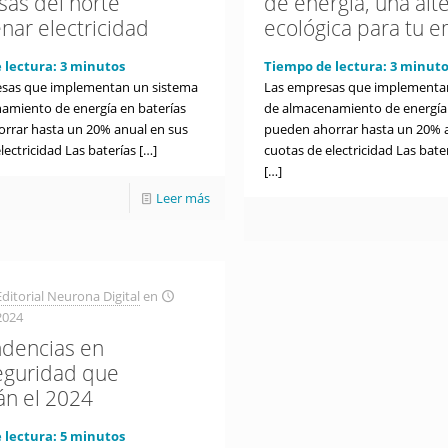
as del norte
de energía, una alt
nar electricidad
ecológica para tu 
 lectura:
3
minutos
Tiempo de lectura:
3
minuto
sas que implementan un sistema
Las empresas que implementa
amiento de energía en baterías
de almacenamiento de energía 
rrar hasta un 20% anual en sus
pueden ahorrar hasta un 20% 
lectricidad Las baterías
[…]
cuotas de electricidad Las bat
[…]
Leer más
ditorial Neurona Digital
en
2024
ndencias en
eguridad que
án el 2024
 lectura:
5
minutos