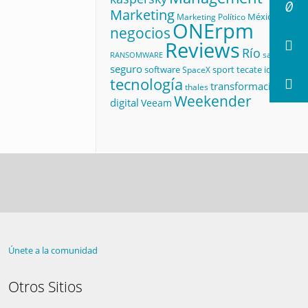
Marketing
México
Marketing Político
ONErpm
negocios
Reviews
Río
salud
RANSOMWARE
seguro
software
sport
tecate id
SpaceX
tecnología
transformación
thales
Weekender
digital
Veeam
Únete a la comunidad
Otros Sitios