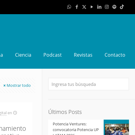
da
Ciencia
Podcast
Revistas
Contacto
Mostrar todo
Últimos Posts
ital
en
Potencia Ventures:
enamiento
convocatoria Potencia UP