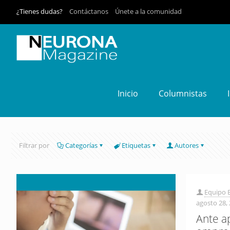
¿Tienes dudas?
Contáctanos
Únete a la comunidad
Inicio
Columnistas
Filtrar por
Categorías
Etiquetas
Autores
Equipo E
agosto 28,
Ante a