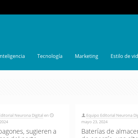
Inteligencia
Tecnología
Marketing
Estilo de vi
ditorial Neurona Digital
en
Equipo Editorial Neurona Dig
 2024
mayo 23, 2024
pagones, sugieren a
Baterías de almac