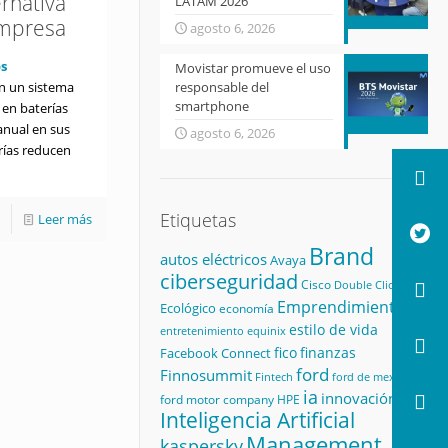
ernativa
LATAM 2026
empresa
agosto 6, 2026
s
Movistar promueve el uso
n un sistema
responsable del
smartphone
en baterías
anual en sus
agosto 6, 2026
erías reducen
Etiquetas
Leer más
Brand
autos eléctricos
Avaya
ciberseguridad
Cisco
Double Click
Emprendimiento
Ecológico
economía
estilo de vida
equinix
entretenimiento
fico
finanzas
Facebook Connect
ford
Finnosummit
Fintech
ford de mexico
ia
innovación
ford motor company
HPE
Inteligencia Artificial
Management
kaspersky